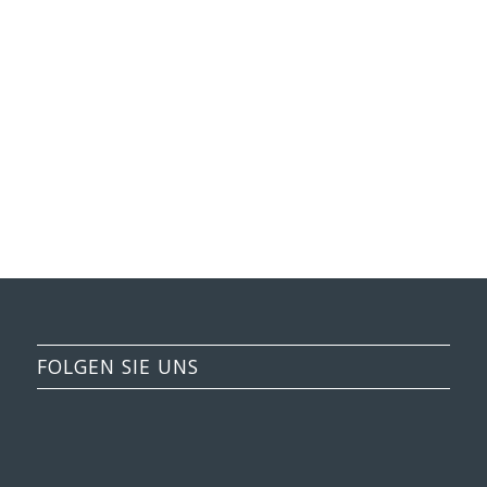
VERBRAUCHERSTREITBEILEGUNGSGESETZ
Der A|U|F e.V. ist zur Teilnahme an einem
Streitbeilegungsverfahren vor einer
Verbraucherschlichtungsstelle weder bereit noch
verpflichtet.
FOLGEN SIE UNS