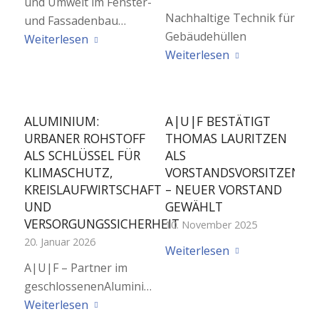
und Umwelt im Fenster-
Nachhaltige Technik für
und Fassadenbau…
Gebäudehüllen
Weiterlesen
Weiterlesen
ALUMINIUM:
A|U|F BESTÄTIGT
URBANER ROHSTOFF
THOMAS LAURITZEN
ALS SCHLÜSSEL FÜR
ALS
KLIMASCHUTZ,
VORSTANDSVORSITZENDE
KREISLAUFWIRTSCHAFT
– NEUER VORSTAND
UND
GEWÄHLT
VERSORGUNGSSICHERHEIT
10. November 2025
20. Januar 2026
Weiterlesen
A|U|F – Partner im
geschlossenenAluminiumkreislauf
Weiterlesen