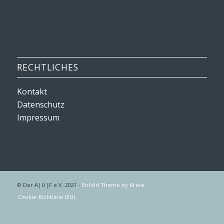
RECHTLICHES
Kontakt
Datenschutz
Impressum
© Der A|U|F e.V. 2021 -
Enfold Theme by Kriesi
Cookie-Richtlinie (EU)