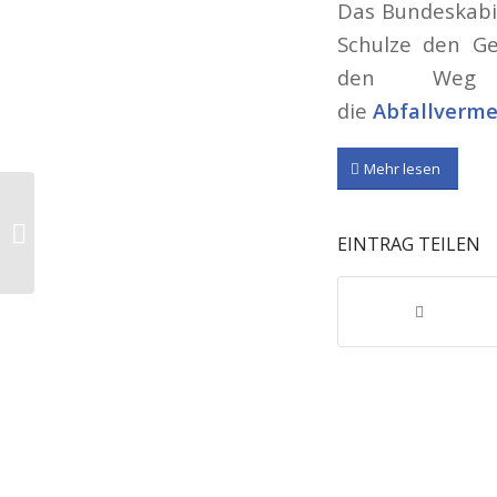
Das Bundeskabi
Schulze den Ge
den Weg g
die
Abfallverm
Mehr lesen
IT spenden statt
Elektroschrott
EINTRAG TEILEN
produzieren