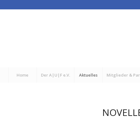
Home
Der A|U|F e.V.
Aktuelles
Mitglieder & Pa
NOVELLE