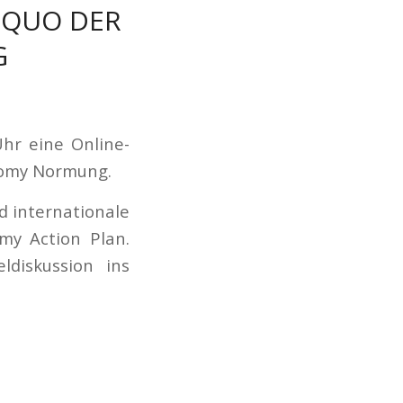
 QUO DER
G
Uhr eine Online-
onomy Normung.
d internationale
my Action Plan.
ldiskussion ins