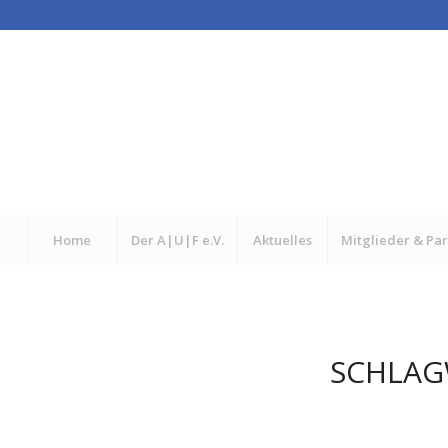
Home
Der A|U|F e.V.
Aktuelles
Mitglieder & Pa
SCHLAG