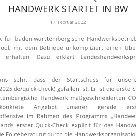
HANDWERK STARTET IN BW
17. Februar 2022
k für baden-württembergische Handwerksbetrieb
Tool, mit dem Betriebe unkompliziert einen Über
n erhalten. Dazu erklärt Landeshandwerkspr
uns sehr, dass der Startschuss für unsere
5.de/quick-check) gefallen ist. Er ist die erste 
ttembergische Handwerk maßgeschneiderten CO
onkrete Angebot unserer gerade erst
soffensive im Rahmen des Programms „Handwer
ands erster Quick-Check explizit für das Handwe
ie Folgeberatung durch die Handwerksorganisatio