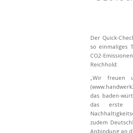
Der Quick-Chec
so einmaliges 
CO2-Emissione
Reichhold:
„Wir freuen 
(www.handwerk202
das baden-wür
das erste k
Nachhaltigkeit
zudem Deutschl
Anbindung an d