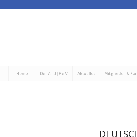
Home
Der A|U|F e.V.
Aktuelles
Mitglieder & Pa
DEUTSCH