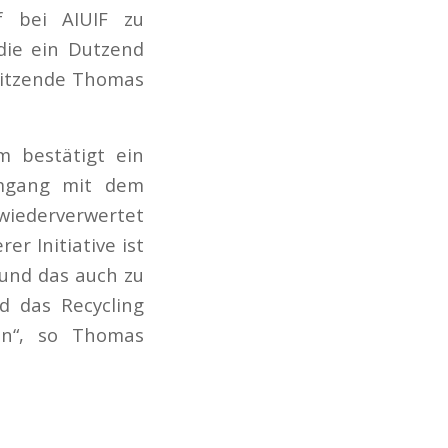
f bei AIUIF zu
die ein Dutzend
sitzende Thomas
m bestätigt ein
 Umgang mit dem
wiederverwertet
er Initiative ist
 und das auch zu
d das Recycling
en“, so Thomas