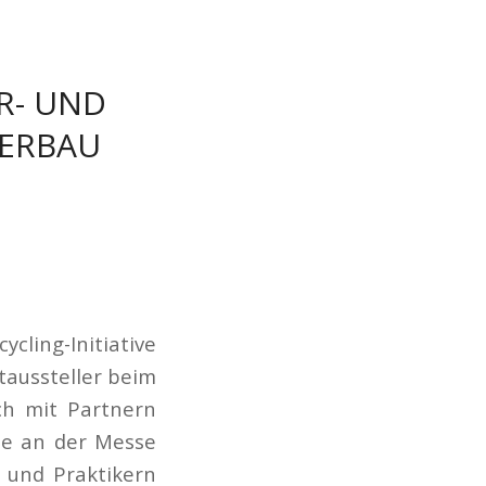
R- UND
TERBAU
ycling-Initiative
taussteller beim
ch mit Partnern
me an der Messe
 und Praktikern