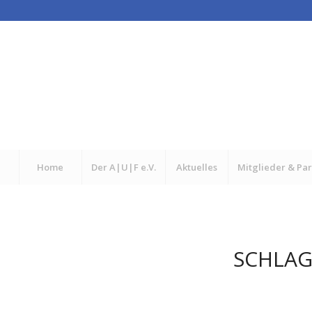
Home
Der A|U|F e.V.
Aktuelles
Mitglieder & Pa
SCHLAG