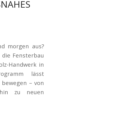
SNAHES
und morgen aus?
 die Fensterbau
olz-Handwerk in
rogramm lässt
e bewegen – von
 hin zu neuen