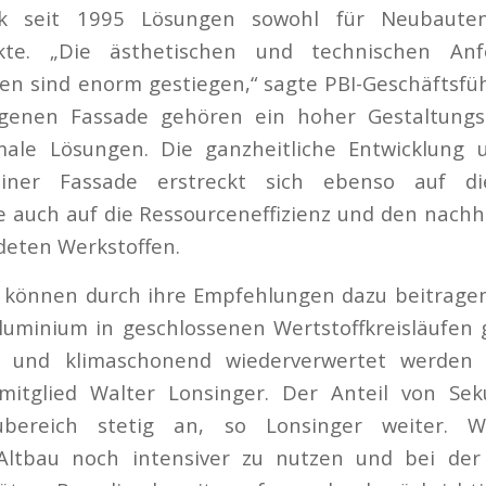
ik seit 1995 Lösungen sowohl für Neubaute
ekte. „Die ästhetischen und technischen An
n sind enorm gestiegen,“ sagte PBI-Geschäftsfüh
ngenen Fassade gehören ein hoher Gestaltungs
male Lösungen. Die ganzheitliche Entwicklung 
einer Fassade erstreckt sich ebenso auf di
e auch auf die Ressourceneffizienz und den nach
deten Werkstoffen.
 können durch ihre Empfehlungen dazu beitragen,
luminium in geschlossenen Wertstoffkreisläufen
d und klimaschonend wiederverwertet werden 
smitglied Walter Lonsinger. Der Anteil von Se
bereich stetig an, so Lonsinger weiter. Wi
 Altbau noch intensiver zu nutzen und bei de