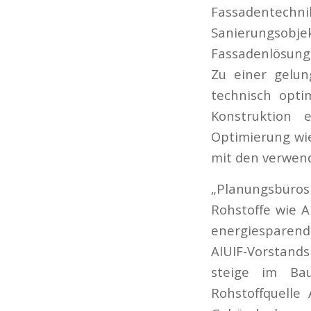
Fassadentechn
Sanierungsobj
Fassadenlösunge
Zu einer gelu
technisch opti
Konstruktion 
Optimierung wi
mit den verwen
„Planungsbüros
Rohstoffe wie A
energiesparen
AIUIF-Vorstand
steige im Bau
Rohstoffquelle