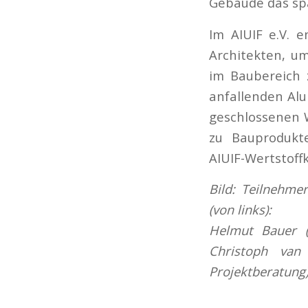
Gebäude das spä
Im AIUIF e.V. 
Architekten, u
im Baubereich 
anfallenden Alu
geschlossenen W
zu Bauprodukt
AIUIF-Wertstoffk
Bild:
Teilnehmer
(von links):
Helmut Bauer (W
Christoph van 
Projektberatung)