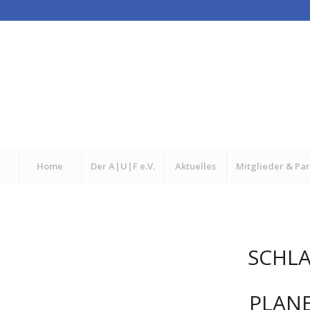
Home
Der A|U|F e.V.
Aktuelles
Mitglieder & Pa
SCHL
PLANE