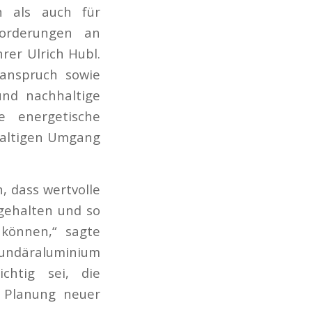
n als auch für
forderungen an
rer Ulrich Hubl.
anspruch sowie
und nachhaltige
e energetische
haltigen Umgang
 dass wertvolle
 gehalten und so
können,“ sagte
kundäraluminium
chtig sei, die
r Planung neuer