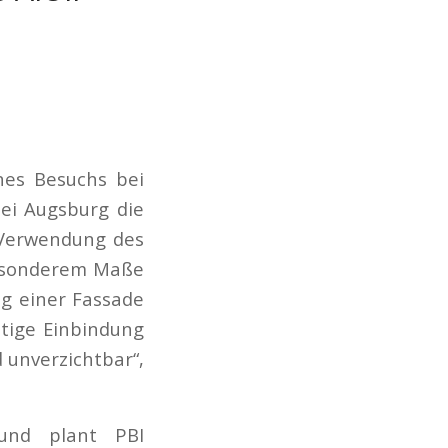
ines Besuchs bei
ei Augsburg die
 Verwendung des
besonderem Maße
ng einer Fassade
itige Einbindung
 unverzichtbar“,
 und plant PBI