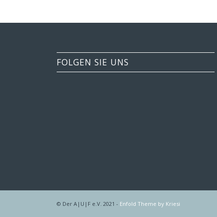
FOLGEN SIE UNS
© Der A|U|F e.V. 2021 -
Enfold Theme by Kriesi