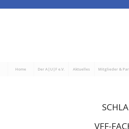
Home
Der A|U|F e.V.
Aktuelles
Mitglieder & Pa
SCHLA
VFF-FA