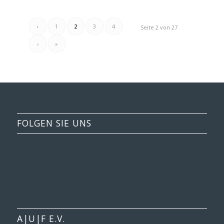
‹
1
2
3
4
Seite 2 von 27
›
»
FOLGEN SIE UNS
A|U|F E.V.