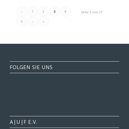
‹
1
2
3
4
Seite 3 von 27
5
›
»
FOLGEN SIE UNS
A|U|F E.V.