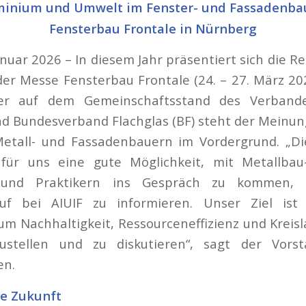
luminium und Umwelt im Fenster- und Fassadenba
Fensterbau Frontale in Nürnberg
anuar 2026 – In diesem Jahr präsentiert sich die Rec
der Messe Fensterbau Frontale (24. – 27. März 20
ller auf dem Gemeinschaftsstand des Verband
nd Bundesverband Flachglas (BF) steht der Meinu
etall- und Fassadenbauern im Vordergrund. „D
für uns eine gute Möglichkeit, mit Metallba
en und Praktikern ins Gespräch zu kommen,
lauf bei AIUIF zu informieren. Unser Ziel ist
m Nachhaltigkeit, Ressourceneffizienz und Kreisl
stellen und zu diskutieren“, sagt der Vorst
en.
ie Zukunft