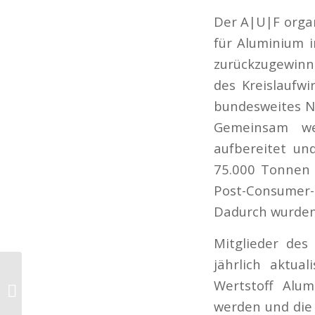
Der A|U|F organ
für Aluminium 
zurückzugewinne
des Kreislaufwi
bundesweites N
Gemeinsam wer
aufbereitet un
75.000 Tonnen 
Post-Consumer-
Dadurch wurden 
Mitglieder des
jährlich aktua
A|U|F vergibt
Wertstoff Alum
Nachhaltigkeitspreis
werden und die B
für Fassadenkonzepte