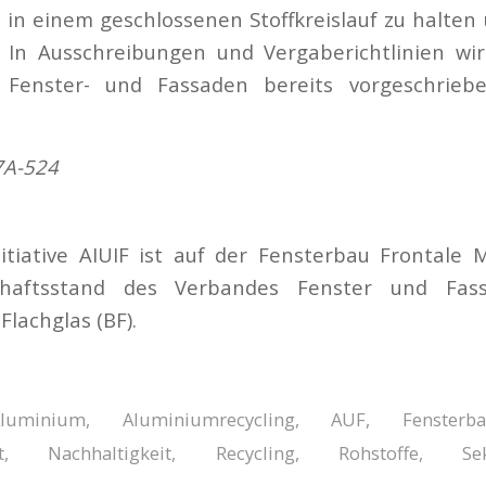
l in einem geschlossenen Stoffkreislauf zu halten
 In Ausschreibungen und Vergaberichtlinien wir
 Fenster- und Fassaden bereits vorgeschrieb
7A-524
nitiative AIUIF ist auf der Fensterbau Frontale M
haftsstand des Verbandes Fenster und Fass
lachglas (BF).
Aluminium
,
Aluminiumrecycling
,
AUF
,
Fensterb
t
,
Nachhaltigkeit
,
Recycling
,
Rohstoffe
,
Se