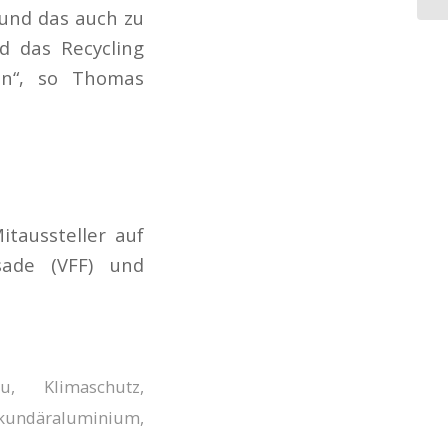
 und das auch zu
d das Recycling
en“, so Thomas
itaussteller auf
ade (VFF) und
au
,
Klimaschutz
,
kundäraluminium
,