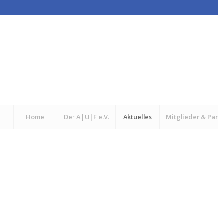
Home
Der A|U|F e.V.
Aktuelles
Mitglieder & Pa