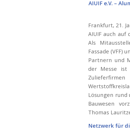
AIUIF e.V. – A
Frankfurt, 21. J
AIUIF auch auf 
Als Mitausste
Fassade (VFF) u
Partnern und M
der Messe ist 
Zulieferfirm
Wertstoffkreis
Lösungen rund u
Bauwesen vorzu
Thomas Lauritz
Netzwerk für d