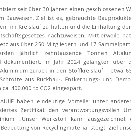
isiert seit über 30 Jahren einen geschlossenen We
im Bauwesen. Ziel ist es, gebrauchte Bauprodukt
n, im Kreislauf zu halten und die Einhaltung d
rtschaftsgesetzes nachzuweisen. Mittlerweile ha
etz aus über 250 Mitgliedern und 17 Sammelpart
den jährlich zehntausende Tonnen Altalum
d dokumentiert. Im Jahr 2024 gelangten über
Aluminium zurück in den Stoffkreislauf – etwa 6
Schrotte aus Rückbau-, Entkernungs- und Demo
ca. 400.000 to CO2 eingespart.
 AIUIF haben eindeutige Vorteile: unter andere
lisiertes Zertifikat den verantwortungsvollen
inium. „Unser Werkstoff kann ausgezeichnet 
edeutung von Recyclingmaterial steigt. Ziel unser