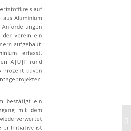
rtstoffkreislauf
e aus Aluminium
er Anforderungen
t der Verein ein
nern aufgebaut.
inium erfasst,
 den A|U|F rund
5 Prozent davon
ntageprojekten.
m bestätigt ein
 Umgang mit dem
wiederverwertet
er Initiative ist