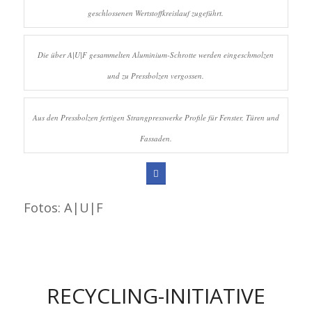
geschlossenen Wertstoffkreislauf zugeführt.
Die über A|U|F gesammelten Aluminium-Schrotte werden eingeschmolzen
und zu Pressbolzen vergossen.
Aus den Pressbolzen fertigen Strangpresswerke Profile für Fenster, Türen und
Fassaden.
Fotos: A|U|F
RECYCLING-INITIATIVE