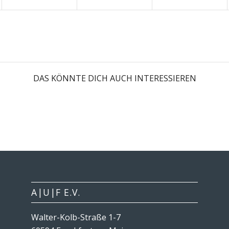
DAS KÖNNTE DICH AUCH INTERESSIEREN
A|U|F E.V.
Walter-Kolb-Straße 1-7