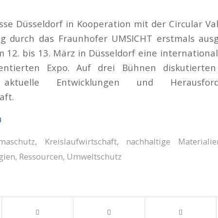
se Düsseldorf in Kooperation mit der Circular Val
ng durch das Fraunhofer UMSICHT erstmals ausg
 12. bis 13. März in Düsseldorf eine internationa
ientierten Expo. Auf drei Bühnen diskutiert
e aktuelle Entwicklungen und Herausfor
aft.
n
imaschutz
,
Kreislaufwirtschaft
,
nachhaltige Materialie
gien
,
Ressourcen
,
Umweltschutz