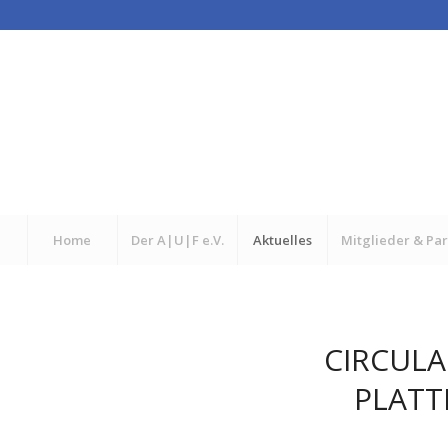
Home
Der A|U|F e.V.
Aktuelles
Mitglieder & Pa
CIRCULA
PLATT