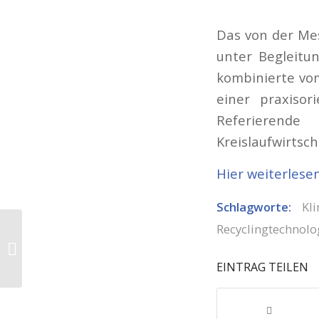
Das von der Mes
unter Begleitu
kombinierte vom
einer praxisor
Referierend
Kreislaufwirtsch
Hier weiterlese
Schlagworte:
Kl
Hydro startet Bau
Recyclingtechnolo
seiner Aluminium-
Recyclinganlage im
EINTRAG TEILEN
spanischen Torija