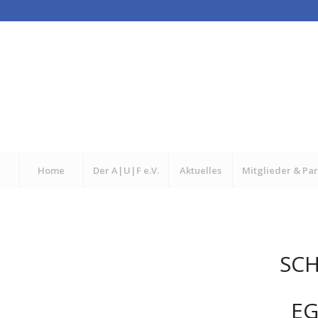
Home
Der A|U|F e.V.
Aktuelles
Mitglieder & Pa
SC
EG