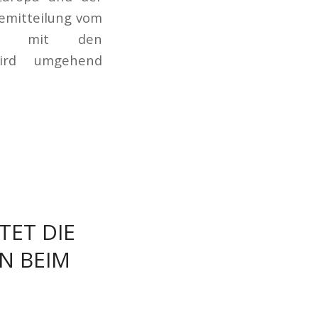
semitteilung vom
ess mit den
wird umgehend
TET DIE
N BEIM