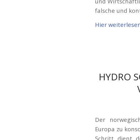
und Wirtschaftl
falsche und kon
Hier weiterlese
HYDRO S
Der norwegisch
Europa zu konso
Schritt dient 