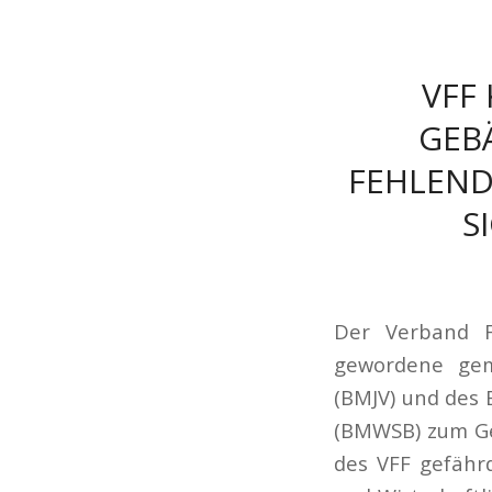
VFF
GEB
FEHLEND
S
Der Verband F
gewordene gem
(BMJV) und des
(BMWSB) zum Ge
des VFF gefährd