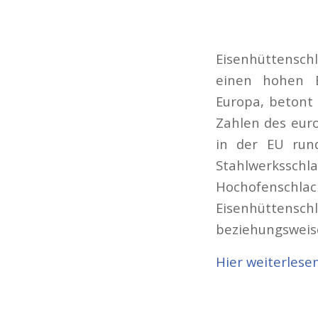
Eisenhüttensch
einen hohen B
Europa, betont 
Zahlen des eur
in der EU run
Stahlwerksschla
Hochofensc
Eisenhüttensch
beziehungsweise
Hier weiterlese