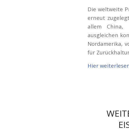
Die weltweite 
erneut zugelegt
allem China,
ausgleichen kon
Nordamerika, v
für Zurückhaltu
Hier weiterlese
WEIT
EI