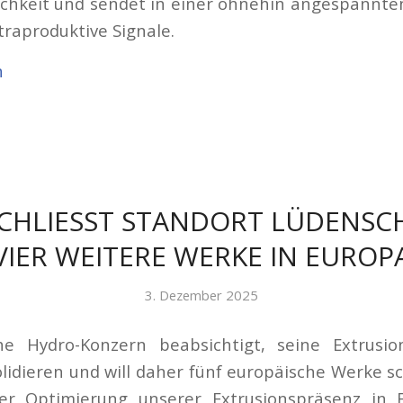
ichkeit und sendet in einer ohnehin angespannt
traproduktive Signale.
n
CHLIESST STANDORT LÜDENSCHE
IER WEITERE WERKE IN EUROPA
3. Dezember 2025
e Hydro-Konzern beabsichtigt, seine Extrusion
lidieren und will daher fünf europäische Werke sc
der Optimierung unserer Extrusionspräsenz in