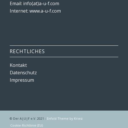
Email: info(at)a-u-f.com
Internet:
www.a-u-f.com
RECHTLICHES
Kontakt
Datenschutz
Impressum
© Der A|U|F e.V. 2021 -
Enfold Theme by Kriesi
Cookie-Richtlinie (EU)