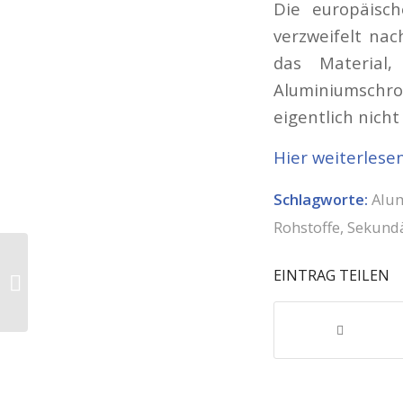
Die europäisc
verzweifelt na
das Material
Aluminiumschro
eigentlich nicht
Hier weiterlese
Schlagworte:
Alu
Rohstoffe
,
Sekund
Trimet liefert Abwärme
EINTRAG TEILEN
ins
Fernwärmenetz der
Iqony