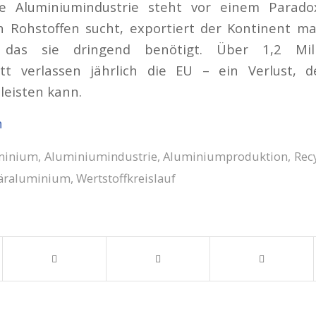
he Aluminiumindustrie steht vor einem Parado
ch Rohstoffen sucht, exportiert der Kontinent m
, das sie dringend benötigt. Über 1,2 Mil
tt verlassen jährlich die EU – ein Verlust, 
 leisten kann.
n
minium
,
Aluminiumindustrie
,
Aluminiumproduktion
,
Rec
äraluminium
,
Wertstoffkreislauf