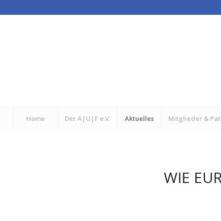
Home
Der A|U|F e.V.
Aktuelles
Mitglieder & Pa
WIE EU