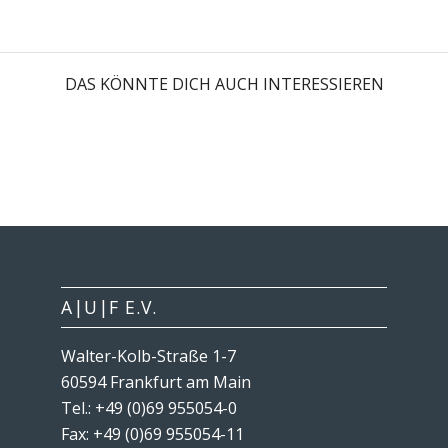
DAS KÖNNTE DICH AUCH INTERESSIEREN
A|U|F E.V.
Walter-Kolb-Straße 1-7
60594 Frankfurt am Main
Tel.: +49 (0)69 955054-0
Fax: +49 (0)69 955054-11