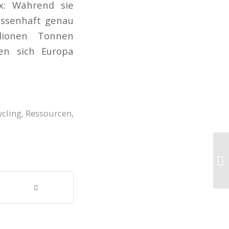
x: Während sie
assenhaft genau
lionen Tonnen
den sich Europa
ycling
,
Ressourcen
,