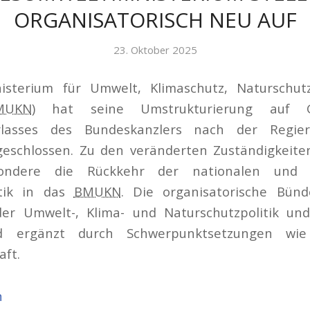
ORGANISATORISCH NEU AUF
23. Oktober 2025
isterium für Umwelt, Klimaschutz, Naturschut
MUKN
) hat seine Umstrukturierung auf 
erlasses des Bundeskanzlers nach der Regier
eschlossen. Zu den veränderten Zuständigkeit
ondere die Rückkehr der nationalen und i
itik in das
BMUKN
. Die organisatorische Bünd
r Umwelt-, Klima- und Naturschutzpolitik un
ird ergänzt durch Schwerpunktsetzungen wi
aft.
n