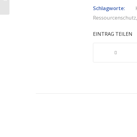
im September um
Schlagworte:
durchschnittlich 2,2
Proz...
Ressourcenschutz
EINTRAG TEILEN