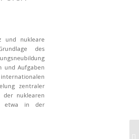
z und nukleare
Grundlage des
ungsneubildung
en und Aufgaben
nternationalen
elung zentraler
d der nuklearen
e etwa in der