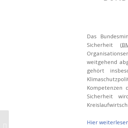
Das Bundesmin
Sicherheit (
B
Organisations
weitgehend abg
gehört insbes
Klimaschutzpol
Kompetenzen de
Sicherheit w
Kreislaufwirtsch
Preis für
Hier weiterlese
Primäraluminium stieg