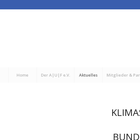
Home
Der A|U|F e.V.
Aktuelles
Mitglieder & Pa
KLIMA
BUND