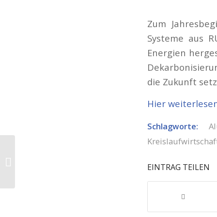
Zum Jahresbegi
Systeme aus RU
Energien herges
Dekarbonisierun
die Zukunft se
Hier weiterlese
Schlagworte:
A
Kreislaufwirtschaf
Novelis erprobt den
Einsatz von
EINTRAG TEILEN
Wasserstoff im
Aluminiumrecycling