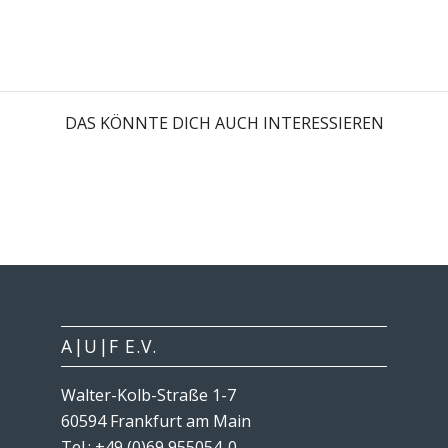
DAS KÖNNTE DICH AUCH INTERESSIEREN
A|U|F E.V.
Walter-Kolb-Straße 1-7
60594 Frankfurt am Main
Tel.: +49 (0)69 955054-0