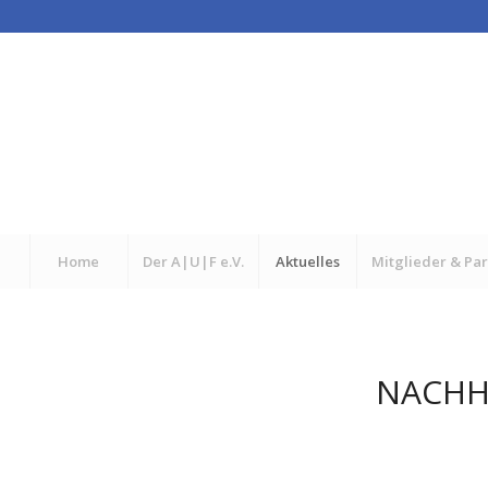
Home
Der A|U|F e.V.
Aktuelles
Mitglieder & Pa
NACHH