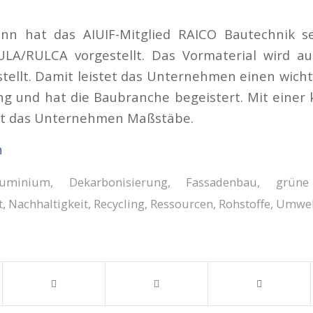
nn hat das AIUIF-Mitglied RAICO Bautechnik s
LA/RULCA vorgestellt. Das Vormaterial wird a
tellt. Damit leistet das Unternehmen einen wicht
g und hat die Baubranche begeistert. Mit einer k
tzt das Unternehmen Maßstäbe.
n
luminium
,
Dekarbonisierung
,
Fassadenbau
,
grüne
t
,
Nachhaltigkeit
,
Recycling
,
Ressourcen
,
Rohstoffe
,
Umwel