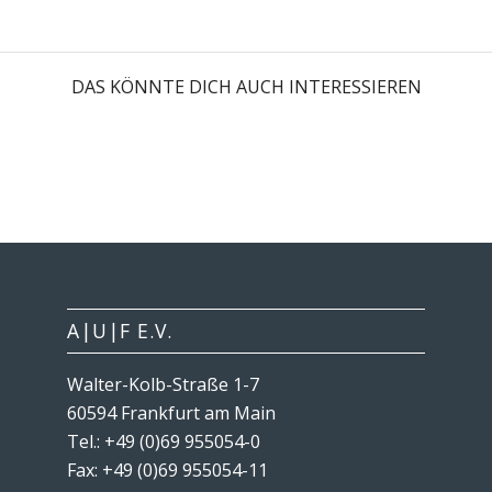
DAS KÖNNTE DICH AUCH INTERESSIEREN
A|U|F E.V.
Walter-Kolb-Straße 1-7
60594 Frankfurt am Main
Tel.: +49 (0)69 955054-0
Fax: +49 (0)69 955054-11