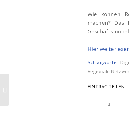
Wie können Re
machen? Das P
Geschäftsmodel
Hier weiterlese
Schlagworte:
Dig
Regionale Netzwe
Fensterbau Frontale
EINTRAG TEILEN
2026 – Praxisnahes
Rahmenprogramm