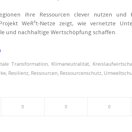
gionen ihre Ressourcen clever nutzen und K
rojekt WeR³t-Netze zeigt, wie vernetzte Un
le und nachhaltige Wertschöpfung schaffen.
n
itale Transformation
,
Klimaneutralität
,
Kreislaufwirtscha
rke
,
Resilienz
,
Ressourcen
,
Ressourcenschutz
,
Umweltschu