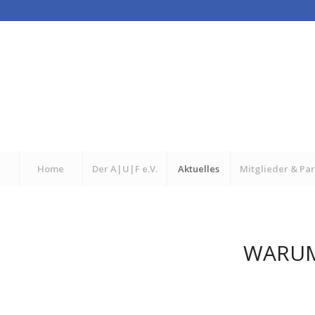
Home
Der A|U|F e.V.
Aktuelles
Mitglieder & Pa
WARUM