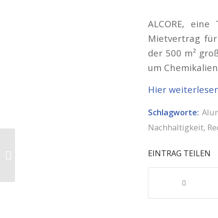
ALCORE, eine 
Mietvertrag für
der 500 m² groß
um Chemikalien 
Hier weiterlese
Schlagworte:
Alu
Nachhaltigkeit
,
Re
Mission Nachhaltigkeit:
Gemeinschaftsmarke
EINTRAG TEILEN
ALU-FENSTER
unternimmt
Pressereise...