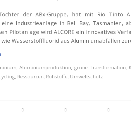
Tochter der ABx-Gruppe, hat mit Rio Tinto A
 eine Industrieanlage in Bell Bay, Tasmanien, a
en Pilotanlage wird ALCORE ein innovatives Verf
wie Wasserstofffluorid aus Aluminiumabfällen zu
n
minium
,
Aluminiumproduktion
,
grüne Transformation
,
K
cycling
,
Ressourcen
,
Rohstoffe
,
Umweltschutz