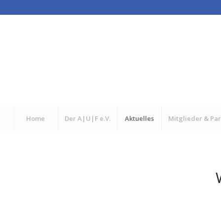
Home
Der A|U|F e.V.
Aktuelles
Mitglieder & Pa