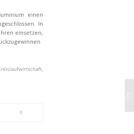
luminium einen
bgeschlossen. In
ahren einsetzen,
rückzugewinnen.
reislaufwirtschaft
,