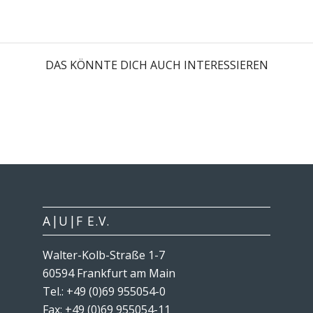
DAS KÖNNTE DICH AUCH INTERESSIEREN
A|U|F E.V.
Walter-Kolb-Straße 1-7
60594 Frankfurt am Main
Tel.: +49 (0)69 955054-0
Fax: +49 (0)69 955054-11