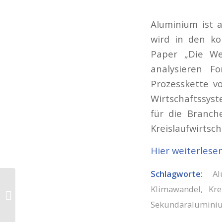
Aluminium ist 
wird in den ko
Paper „Die We
analysieren F
Prozesskette v
Wirtschaftssyst
für die Branch
Kreislaufwirtsch
Hier weiterlese
Schlagworte:
A
Trimet macht einen
Klimawandel
,
Kre
Schritt zur CO2-freien
Sekundäralumini
Aluminiumproduktion