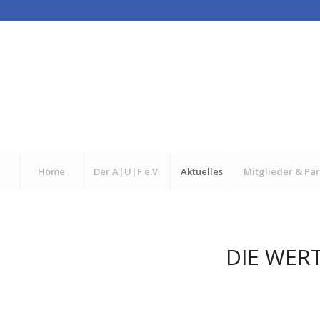
Home
Der A|U|F e.V.
Aktuelles
Mitglieder & Pa
DIE WER