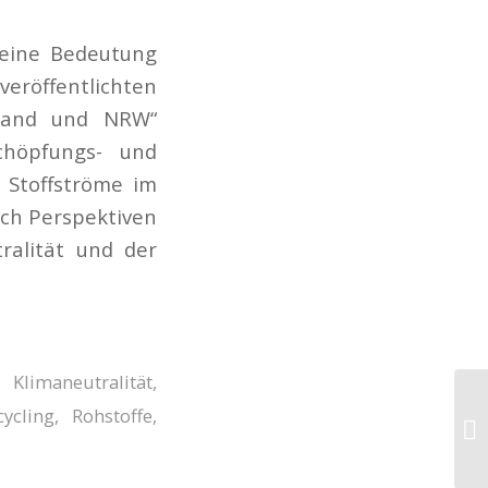
seine Bedeutung
eröffentlichten
hland und NRW“
chöpfungs- und
 Stoffströme im
uch Perspektiven
ralität und der
,
Klimaneutralität
,
cycling
,
Rohstoffe
,