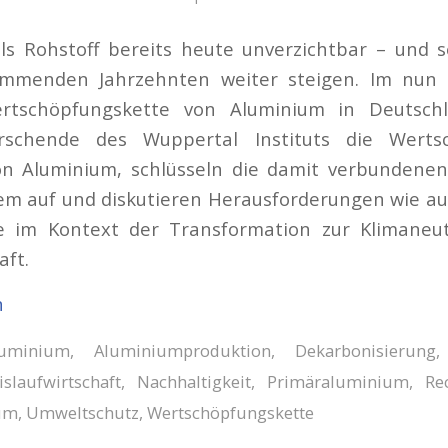
als Rohstoff bereits heute unverzichtbar – und 
mmenden Jahrzehnten weiter steigen. Im nun v
rtschöpfungskette von Aluminium in Deutsc
orschende des Wuppertal Instituts die Werts
on Aluminium, schlüsseln die damit verbundenen
em auf und diskutieren Herausforderungen wie a
e im Kontext der Transformation zur Klimaneut
aft.
n
luminium
,
Aluminiumproduktion
,
Dekarbonisierung
islaufwirtschaft
,
Nachhaltigkeit
,
Primäraluminium
,
Re
um
,
Umweltschutz
,
Wertschöpfungskette