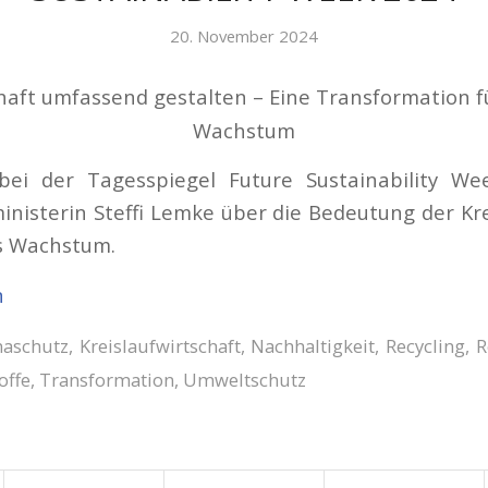
20. November 2024
chaft umfassend gestalten – Eine Transformation f
Wachstum
bei der Tagesspiegel Future Sustainability W
isterin Steffi Lemke über die Bedeutung der Kre
es Wachstum.
n
maschutz
,
Kreislaufwirtschaft
,
Nachhaltigkeit
,
Recycling
,
R
offe
,
Transformation
,
Umweltschutz