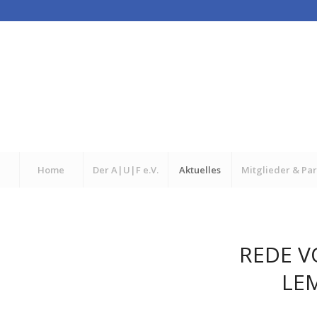
Home
Der A|U|F e.V.
Aktuelles
Mitglieder & Pa
REDE V
LEM