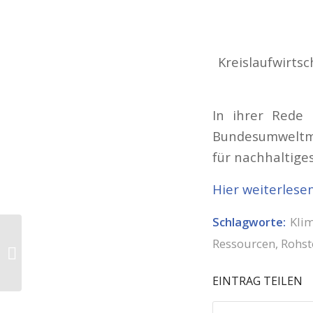
Kreislaufwirts
In ihrer Rede 
Bundesumweltmin
für nachhaltig
Hier weiterlese
Schlagworte:
Kli
Novelis investiert: Hier
Ressourcen
,
Rohst
werden Deutschlands
Getränkedosen
recycelt
EINTRAG TEILEN