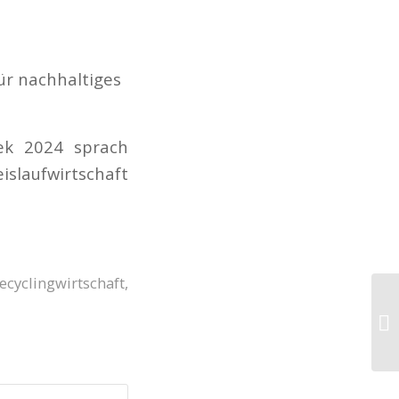
ür nachhaltiges
eek 2024 sprach
islaufwirtschaft
ecyclingwirtschaft
,